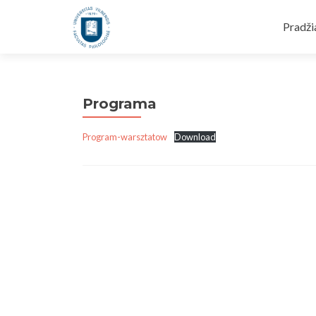
Skip
to
Pradži
conten
Programa
Program-warsztatow
Download