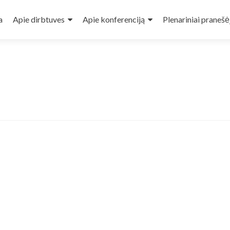
a
Apie dirbtuves
Apie konferenciją
Plenariniai pranešė
t